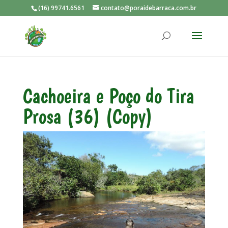
(16) 99741.6561
contato@poraidebarraca.com.br
Cachoeira e Poço do Tira
Prosa (36) (Copy)