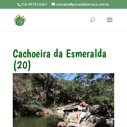
(16) 99741.6561
contato@poraidebarraca.com.br
Cachoeira da Esmeralda
(20)