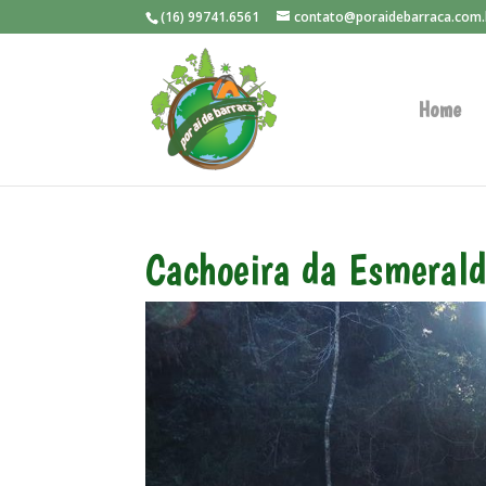
(16) 99741.6561
contato@poraidebarraca.com.
Home
Cachoeira da Esmerald