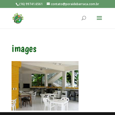
(16) 99741.6561
contato@poraidebarraca.com.br
images