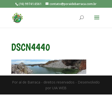
(16) 99741.6561
contato@poraidebarraca.com.br
DSCN4440
Por aí de Barraca - direitos reservados - Desenvolvido
por UIA WEB