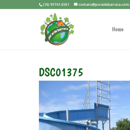
(16) 99741.6561
contato@poraidebarraca.com.
Home
DSC01375