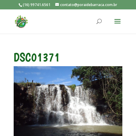
(16) 99741.6561
contato@poraidebarraca.com.br
DSC01371