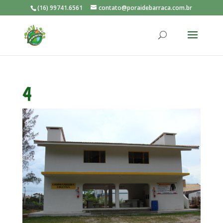
(16) 99741.6561
contato@poraidebarraca.com.br
4