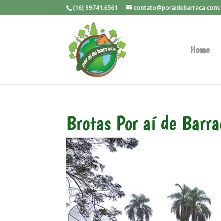
(16) 99741.6561
contato@poraidebarraca.com.
Home
Brotas Por aí de Barr