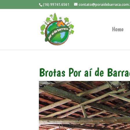
(16) 99741.6561
contato@poraidebarraca.com.
Home
Brotas Por aí de Barr