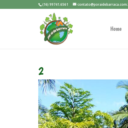
(16) 99741.6561
contato@poraidebarraca.com.
Home
2