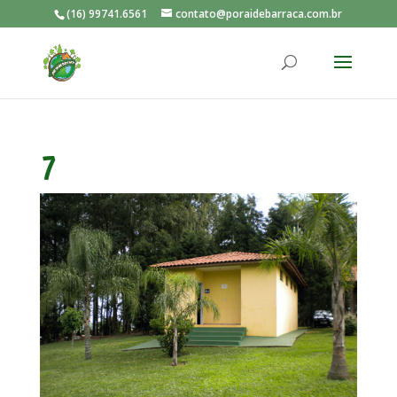
(16) 99741.6561
contato@poraidebarraca.com.br
7