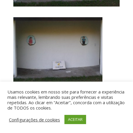
Usamos cookies em nosso site para fornecer a experiência
mais relevante, lembrando suas preferências e visitas
repetidas. Ao clicar em “Aceitar”, concorda com a utilização
Por aí de Barraca - direitos reservados - Desenvolvido
de TODOS os cookies.
por UIA WEB
Configurações de cookies
ACEITAR