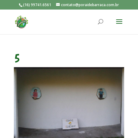
(16) 99741.6561
contato@poraidebarraca.com.br
5