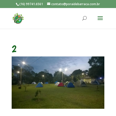
(16) 99741.6561
contato@poraidebarraca.com.br
2