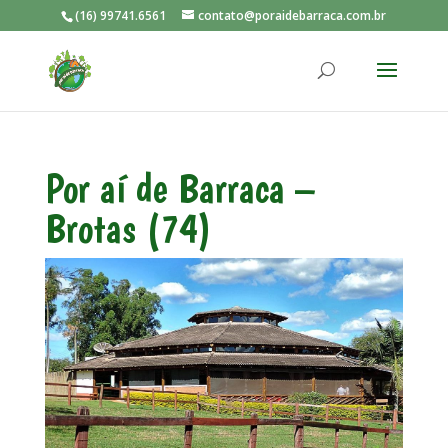
(16) 99741.6561
contato@poraidebarraca.com.br
Por aí de Barraca –
Brotas (74)