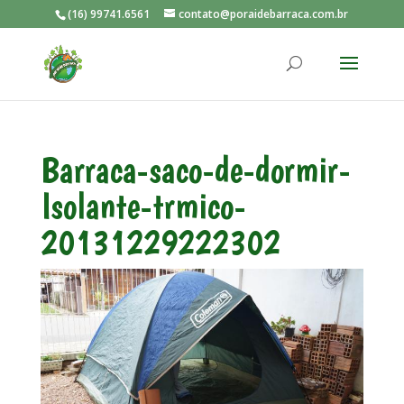
(16) 99741.6561
contato@poraidebarraca.com.br
Barraca-saco-de-dormir-
Isolante-trmico-
20131229222302