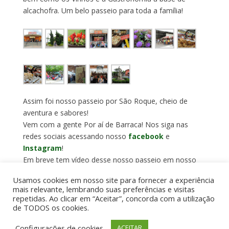
alcachofra. Um belo passeio para toda a família!
Assim foi nosso passeio por São Roque, cheio de
aventura e sabores!
Vem com a gente Por aí de Barraca! Nos siga nas
redes sociais acessando nosso
facebook
e
Instagram
!
Em breve tem vídeo desse nosso passeio em nosso
canal no
YouTube
!
Usamos cookies em nosso site para fornecer a experiência
mais relevante, lembrando suas preferências e visitas
repetidas. Ao clicar em “Aceitar”, concorda com a utilização
de TODOS os cookies.
Por aí de Barraca - direitos reservados - Desenvolvido
Configurações de cookies
ACEITAR