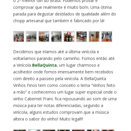
o 2º melhor Gin do Brasil. Pudemos provar e
comprovar que realmente é muito bom. Uma ótima
parada para degustar destilados de qualidade além do
chopp artesanal que também é fabricado por lá!
Decidimos que iríamos até a última vinícola e
voltaríamos parando pelo caminho. Fomos então até
a Vinícola
BellaQuinta
, um lugar charmoso e
acolhedor onde fomos imensamente bem recebidos
com direito a passeio pela vinícola. A BellaQuinta
Vinhos Finos tem como conceito o lema “Vinhos feito
a mão” e conhecemos um lugar super especial onde o
vinho Cabernet Franc fica repousando ao som de uma
música para ter notas diferenciadas, segundo a
vinícola, alguns estudos comprovam que a música
altera o sabor do vinho! Muito legal!!!