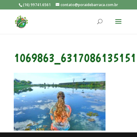
(16) 99741.6561
contato@poraidebarraca.com.br
1069863_6317086135151