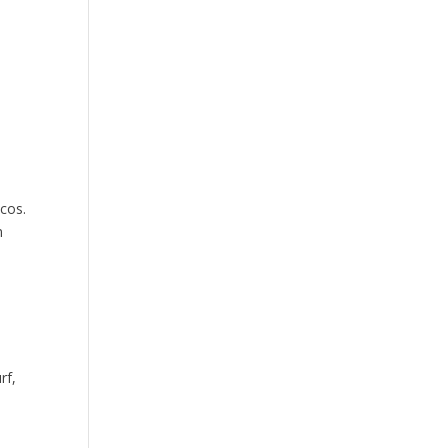
cos.
m
rf,