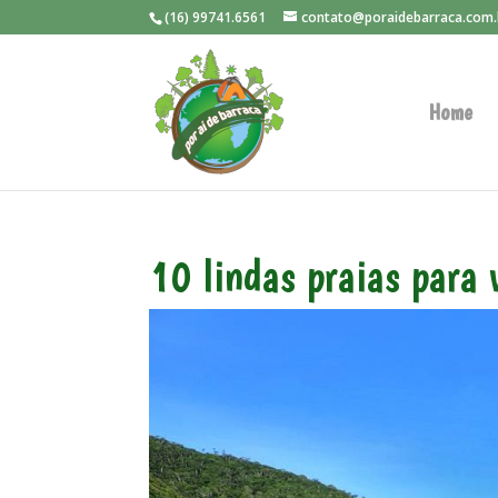
(16) 99741.6561
contato@poraidebarraca.com.
Home
10 lindas praias para 