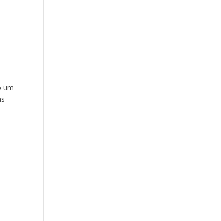
ho um
as