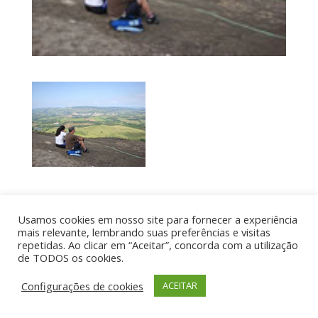
Por aí de Barraca - direitos reservados - Desenvolvido
Usamos cookies em nosso site para fornecer a experiência
por UIA WEB
mais relevante, lembrando suas preferências e visitas
repetidas. Ao clicar em “Aceitar”, concorda com a utilização
de TODOS os cookies.
Configurações de cookies
ACEITAR