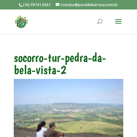
(16) 99741.6561
contato@poraidebarraca.com.br
socorro-tur-pedra-da-
bela-vista-2