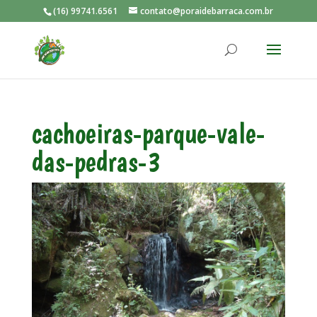
(16) 99741.6561
contato@poraidebarraca.com.br
cachoeiras-parque-vale-
das-pedras-3