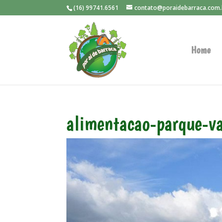
(16) 99741.6561
contato@poraidebarraca.com.
Home
alimentacao-parque-v